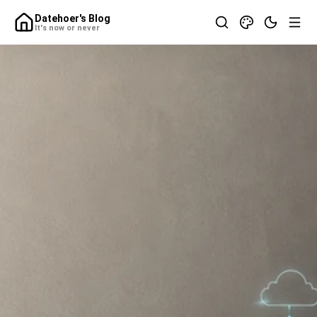
Datehoer's Blog
It's now or never