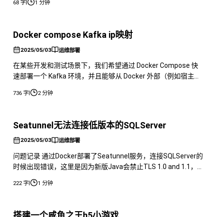
|
68 字
1 分钟
要关闭代理
Docker compose Kafka ip映射
2025/05/03
运维部署
在某些开发和测试场景下，我们希望通过 Docker Compose 快
速部署一个 Kafka 环境，并且能够从 Docker 外部（例如宿主机
或其他机器）访问它。这时，正确配置 Kafka 的 IP 映射就显得
|
736 字
2 分钟
尤为重要。 dockercompose.yml 示例 以下是一个部署单节点
Kafka 和 Zookeeper 的 dockercompose.yml
Seatunnel无法连接低版本的SQLServer
2025/05/03
运维部署
问题记录 通过Docker部署了Seatunnel服务，连接SQLServer的
时候出现错误，这里是因为新版Java会禁止TLS 1.0 and 1.1，所
以需要自己重新打包一下镜像。 处理方法 如果直接根据源码构
|
222 字
1 分钟
建的话，会导致connectors以及lib都是空的，需要设置挂载，
所以最好是在构建镜像的时候直接打包进去。 首先先拉一下最
新的Seatunnel
搭建一个咸鱼之王h5小游戏