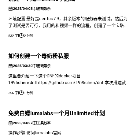
2025/04/08
游戏娱乐
环境配置 最好是centos7.9，其余版本的服务器未测试。然后为
了测试是否可行，我用的和视频一样的流程，创建了一个宝塔然
后安装的服务。 需要安装如下应用： MySQL 5.7.44 Redis 7.2.7
|
532 字
2 分钟
PHP 7.2.33 Nginx 1.24.0 MongoDB 4.0.10 以及需要下载服务端
https://pan.baidu.com/s/1KQl
如何创建一个毒奶粉私服
2025/03/30
游戏娱乐
这里要介绍一下这个DNF的docker项目
1995chen/dnfhttps://github.com/1995chen/dnf 本次搭建就
是利用的这个项目，非常简单，只能说有手就行。 首先先创建
|
356 字
1 分钟
一下映射的文件夹 然后拉取镜像 之后启动即可，然后GM的工具
不支持符号或者不支持某些符号，所以只能用字母数字。 然后
需要记录一下这个信息 记住这个通讯密钥以及版本，
免费白嫖lumalabs一个月Unlimited计划
2025/03/27
工具效率
操作步骤 访问lumalabs官网