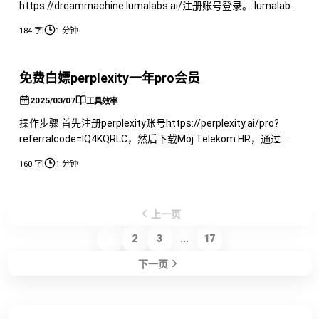
https://dreammachine.lumalabs.ai/注册账号登录。 lumalabs
简介： Luma AI（或“Luma Labs”）通过其创新产品和雄心勃勃
|
184 字
1 分钟
的使命，展示了在生成式 AI 领域的领导力。其技术不仅服务于
专业创意者，还通过用户友好的工具使普通用户能够探索 3D 和
视频生成的世界。随着公司继续发展，
免费白嫖perplexity一年pro会员
2025/03/07
工具效率
操作步骤 首先注册perplexity账号https://perplexity.ai/pro?
referralcode=IQ4KQRLC，然后下载Moj Telekom HR，通过
Google PLAY或者Apple store都可以。 注册账号用同样的邮
|
160 字
1 分钟
箱，之后 如果出现Something went wrong！等待刷新即可。 不
过实测也可以在Moment
上一页
1
2
3
...
17
下一页