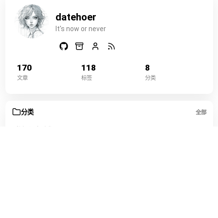
datehoer
It's now or never
170
118
8
文章
标签
分类
分类
全部
数据与自动化
45
运维部署
36
开发编程
33
工具效率
16
网络与代理
16
游戏娱乐
10