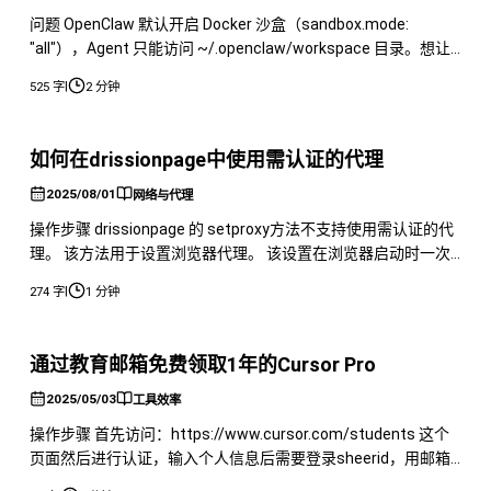
问题 OpenClaw 默认开启 Docker 沙盒（sandbox.mode:
"all"），Agent 只能访问 ~/.openclaw/workspace 目录。想让
Agent 读写宿主机其他路径（网站源码、Nginx 配置等），用软
|
525 字
2 分钟
链接在沙盒内会失效，用 docker.binds 配置又容易踩各种路径
逃逸拦截的坑。 排查 软链接方案：沙盒容器内 s
如何在drissionpage中使用需认证的代理
2025/08/01
网络与代理
操作步骤 drissionpage 的 setproxy方法不支持使用需认证的代
理。 该方法用于设置浏览器代理。 该设置在浏览器启动时一次
性设置，设置后不能修改。且不支持带账号的代理。 如果需要
|
274 字
1 分钟
运行时修改代理，或使用带账号的代理，可以用插件自行实现。
如果有带认证的代理，需要自己手动实现插件。 示例内容 然后
通过options.addextension来使用
通过教育邮箱免费领取1年的Cursor Pro
2025/05/03
工具效率
操作步骤 首先访问：https://www.cursor.com/students 这个
页面然后进行认证，输入个人信息后需要登录sheerid，用邮箱
登录即可认证成功，之后绑卡即可。 用国内的教育邮箱记得需