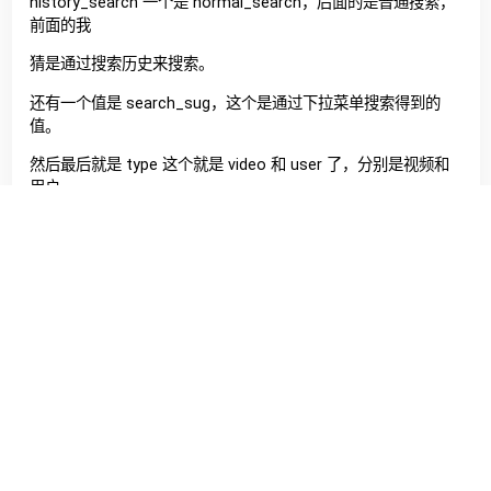
history_search 一个是 normal_search，后面的是普通搜索，
前面的我
猜是通过搜索历史来搜索。
还有一个值是 search_sug，这个是通过下拉菜单搜索得到的
值。
然后最后就是 type 这个就是 video 和 user 了，分别是视频和
用户。
然后再简单分析一下用户主页的链接吧。
https://www.douyin.com/user/MS4wLjABAAAAvs39O22r
H-34wotF0Zzz5DrGhanbUEJsfeZ79eCPgz4?
enter_method=video_title&author_id=94869865259&gro
up_id=6954614178195721480&log_pb=%7B%22impr_id%2
2%3A%22021624364984797fdbddc0100fff0030a0c325800
000034b9e876%22%7D&enter_from=video_detail
是这里 user 其实跟视频一样，就是在说明这个页面是干啥的页
面。然后 MS4wLjABAAAA 我发现是固定的。后面是随机的，我
猜是标记，因为这个同一个人是不变的。之后 enter_method
这个是进入主页的方式，video_title 这个值应该是我们通过点
击这个人进入的主页，没发现别的凡是，然后 author_id 这个是