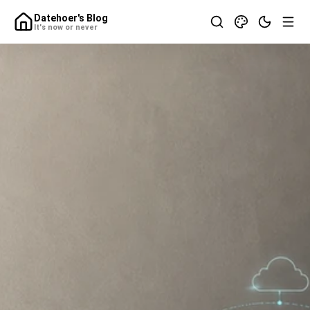
Datehoer's Blog
It's now or never