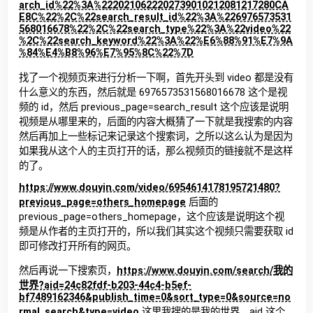
arch_id%22%3A%2220210622202739010212081217280CA
E8C%22%2C%22search_result_id%22%3A%226976573531
568016678%22%2C%22search_type%22%3A%22video%22
%2C%22search_keyword%22%3A%22%E6%88%91%E7%9A
%84%E4%B8%96%E7%95%8C%22%7D
找了一个视频页来进行分析一下啊，首先开头到 video 都是没有
什么意义的东西，然后就是 6976573531568016678 这个是视
频的 id，然后 previous_page=search_result 这个应该是说明
视频是从哪里来的，后面的内容大概猜了一下就是我搜索的内容
然后再加上一些标记来记录这个搜索词，之所以这么认为是因为
如果我从这个人的主页打开的话，那么视频页的链接就不是这样
的了。
https://www.douyin.com/video/6954614178195721480?
previous_page=others_homepage
后面的
previous_page=others_homepage，这个应该是说明这个视
频是从作者的主页打开的，所以我们其实这个视频只需要获取 id
即可修改打开所有的网页。
然后再说一下搜索页，
https://www.douyin.com/search/我的
世界?aid=24c82fdf-b203-44c4-b5ef-
bf7489162346&publish_time=0&sort_type=0&source=no
rmal_search&type=video
这里我搜的是我的世界，aid 这个