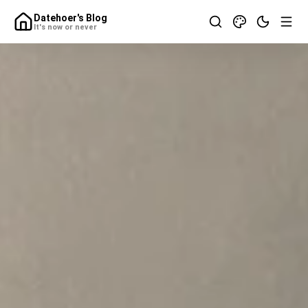
Datehoer's Blog
It's now or never