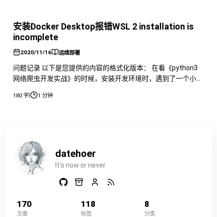
安装Docker Desktop报错WSL 2 installation is
incomplete
2020/11/16
运维部署
问题记录 以下是您提供的内容的格式化版本： 在看《python3
网络爬虫开发实战》的时候，安装开发环境时，遇到了一个小问
题，但是呢百度上面的回答大多不怎么样，不过没想到自己随便
|
180 字
1 分钟
一试就把解决办法试出来了。 安装 Docker Desktop 时，出现了
以下报错： 具体原因是因为 Windows 系统下的 Linux 内核的版
本有点低，我们只需要前往更新地址，下
datehoer
It's now or never
170
118
8
文章
标签
分类