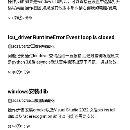
操作步骤 如果是windows 10的话，可以直接在设置中选择打开
远程桌面 操作截图 如果是其他版本那么请右键我的电脑/此电
脑，之后找到高级设置然后找到远程，修改允许连接以及勾选仅
|
591 字
2 分钟
允许运行使用网络级别身份。 之后在其他电脑打开远程连接即
可。 如果需要修改端口可以按照以下步骤实现。 1. 打开“运行”对
话框：按下Win + R组合键，输入regedit，然后按
lcu_driver RuntimeError Event loop is closed
2023/08/27
数据与自动化
问题记录 通过lcudriver查询战绩一直报错 后通过查询发现原来
是python 3.8后 asyncio默认事件循环出现了问题。 通过修改源
码中的connector，在第16行加入下方代码
|
60 字
1 分钟
windows安装dlib
2023/07/30
数据与自动化
操作步骤 安装cmake以及Visual Studio 2022 之后pip install
dlib以及facerecognition 就可以 可能还需要安装
boosthttps://sourceforge.net/projects/boost/
|
35 字
1 分钟