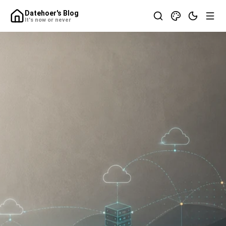
Datehoer's Blog
It's now or never