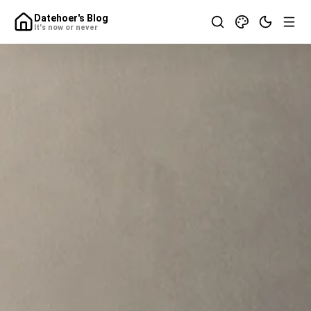
Datehoer's Blog
It's now or never