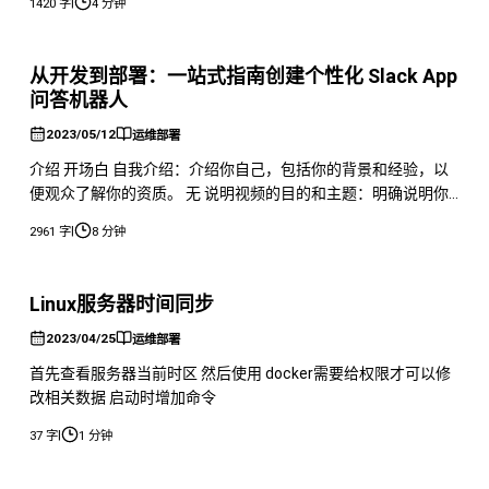
|
1420 字
4 分钟
传输的，测试抓包的时候如果需要查看请求或返回消息中携带的
参数信息就需要对它进行解析。小编之前在Windows环境下使用
公司童鞋开发的Fiddler插件可以完成解析工作，但小
从开发到部署：一站式指南创建个性化 Slack App
问答机器人
2023/05/12
运维部署
介绍 开场白 自我介绍：介绍你自己，包括你的背景和经验，以
便观众了解你的资质。 无 说明视频的目的和主题：明确说明你
要录制这个视频的目的，例如教观众如何开发 Slack App 问答机
|
2961 字
8 分钟
器人。 为知识付费值得，但是为免费的知识付费就不值得了 当
然这里其实别人把免费的整理起来还是可以的，但是⬇ 拒绝割
韭菜，从我做起 割其实我不反对，我也想。但是好多大佬都把
Linux服务器时间同步
小白当
2023/04/25
运维部署
首先查看服务器当前时区 然后使用 docker需要给权限才可以修
改相关数据 启动时增加命令
|
37 字
1 分钟