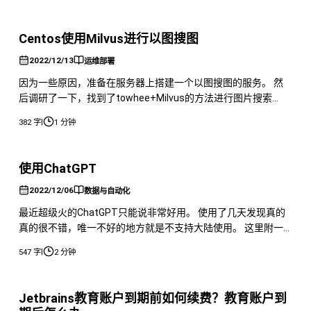
Centos使用Milvus进行以图搜图
2022/12/13
运维部署
因为一些原因，准备在服务器上搭建一个以图搜图的服务。 然
后调研了一下，找到了towhee+Milvus的方法进行图片搜索
Milvus搭建 其实搭建教程非常简单，只需要按照官网的步骤
|
382 字
1 分钟
https://milvus.io/docs/v2.0.x/manageconnection.md一步一
步就行了。 搭建主要利用的是dockercompose，如果是旧版的
话可以
使用ChatGPT
2022/12/06
数据与自动化
最近超级火的ChatGPT只能说非常好用。 使用了几天发现真的
真的很不错，唯一不好的地方就是不支持大陆使用。 这里附一
份注册教程分享给大家。 前几天，OpenAI 推出超神 ChatGPT，
|
547 字
2 分钟
非常火爆。但是呢，因为不可抗力原因，大部分人无法体验到。
这里我分享一下注册的攻略。 准备 首先能能访问 Google （前置
条件，不能明确说，懂得都懂） 你得有一个国外手
Jetbrains教育账户到期前如何续费？教育账户到