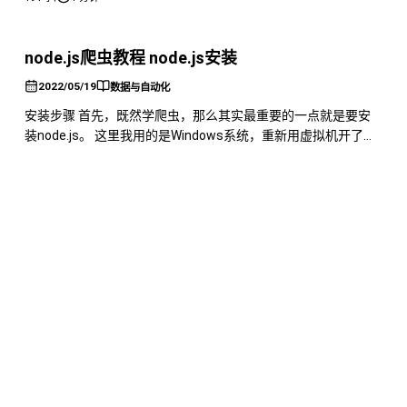
一个很致命的问题，就是他的终端不能解析一些编码格式的内
容，比如说表情，就会导致非常的难受。 并且vscode免费，而
webstorm是付费的，高下立判。 百度搜索v
node.js爬虫教程 node.js安装
2022/05/19
数据与自动化
安装步骤 首先，既然学爬虫，那么其实最重要的一点就是要安
装node.js。 这里我用的是Windows系统，重新用虚拟机开了一
个全新的windows10系统。 然后我们百度搜一下nvm，然而其
|
296 字
1 分钟
实并没有找到直接的下载地址，唯一的一个GitHub是Linux的。
操作截图 所以我们直接打开GitHub，在GitHub上找一下。 不
错，找到了windows版本的n
node.js爬虫教程
2022/05/18
数据与自动化
教程说明 目前有想法做一套简单的node.js的爬虫教程。 其实这
是因为目前node.js的爬虫教程有点少，但是node.js写爬虫其实
效果还是非常不错的。所以本着技术共享，共同提升的想法，准
|
440 字
2 分钟
备简单的出一套node.js的爬虫教程。 首先其实简单说一下，如
果是前端想要学爬虫，我建议学node.js来做爬虫，这是因为
node.js是使用的v8引擎，直接用Jav