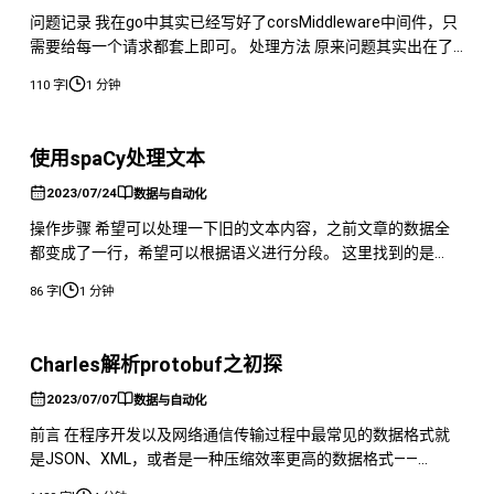
问题记录 我在go中其实已经写好了corsMiddleware中间件，只
需要给每一个请求都套上即可。 处理方法 原来问题其实出在了
这里/api/article/以及前端代码中的路径，需要对应才可以 本地
|
110 字
1 分钟
测试的时候发现前端vue无法根据setcookie设置cookie 于是各
种修改，最后发现应该增加cookie的path和httponly就可以了。
使用spaCy处理文本
2023/07/24
数据与自动化
操作步骤 希望可以处理一下旧的文本内容，之前文章的数据全
都变成了一行，希望可以根据语义进行分段。 这里找到的是
spaCy这个库。 https://spacy.io/usage 通过这个网站获取需要
|
86 字
1 分钟
使用的命令进行安装即可 设置power shell的代理
Charles解析protobuf之初探
2023/07/07
数据与自动化
前言 在程序开发以及网络通信传输过程中最常见的数据格式就
是JSON、XML，或者是一种压缩效率更高的数据格式——
Google的ProtoBuf。ProtoBuf在传输过程中是以二进制的格式