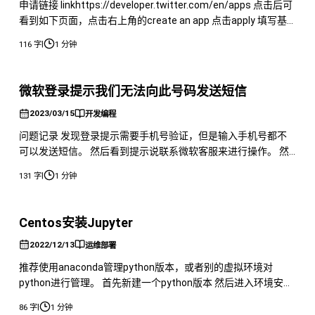
申请链接 linkhttps://developer.twitter.com/en/apps 点击后可
看到如下页面，点击右上角的create an app 点击apply 填写基
本信息 填写完信息后同意条款，务必绑定手机号 然后验证邮件
|
116 字
1 分钟
填写基本信息 确认信息 同意协议和政策 提交后等待48小时知晓
结果 如果通过后，那么需要发送一下进一步激化，然后发送邮
件即
微软登录提示我们无法向此号码发送短信
2023/03/15
开发编程
问题记录 发现登录提示需要手机号验证，但是输入手机号都不
可以发送短信。 然后看到提示说联系微软客服来进行操作。 然
后呢，我就找到了这个链接联系 Microsoft 支持部门
|
131 字
1 分钟
https://support.microsoft.com/zhcn/home/contact?
SourceApp=smc2&ContactUsExperienceEntryPointAs
Centos安装Jupyter
2022/12/13
运维部署
推荐使用anaconda管理python版本，或者别的虚拟环境对
python进行管理。 首先新建一个python版本 然后进入环境安装
jupyter 如果报错的话，应该是因为pip的版本低 可以更新一下
|
86 字
1 分钟
pip的版本 然后设置一下密码 之后执行命令启动即可