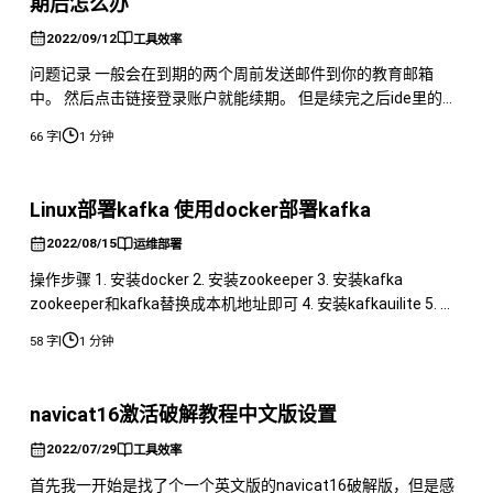
期后怎么办
2022/09/12
工具效率
问题记录 一般会在到期的两个周前发送邮件到你的教育邮箱
中。 然后点击链接登录账户就能续期。 但是续完之后ide里的时
间并没有更新。 即可完成时间的更新。
|
66 字
1 分钟
Linux部署kafka 使用docker部署kafka
2022/08/15
运维部署
操作步骤 1. 安装docker 2. 安装zookeeper 3. 安装kafka
zookeeper和kafka替换成本机地址即可 4. 安装kafkauilite 5. 开
放端口8889以及9092端口 6. 访问服务器ip:8889即可访问
|
58 字
1 分钟
kafkaui界面。
navicat16激活破解教程中文版设置
2022/07/29
工具效率
首先我一开始是找了个一个英文版的navicat16破解版，但是感