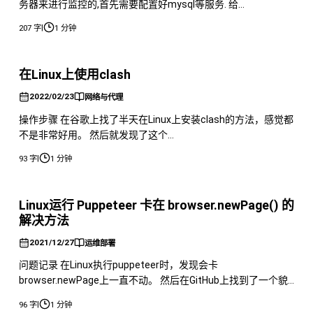
务器来进行监控的,首先需要配置好mysql等服务. 给
mysqld\exporter一个登录mysql的权限 示例内容
|
207 字
1 分钟
mysqldexporter的
GIthubhttps://github.com/prometheus/mysqldexporter 然后
安装利用http://pingfan.w
在Linux上使用clash
2022/02/23
网络与代理
操作步骤 在谷歌上找了半天在Linux上安装clash的方法，感觉都
不是非常好用。 然后就发现了这个
https://github.com/juewuy/ShellClash一个脚本，直接安装，
|
93 字
1 分钟
非常nice。 需要在服务器上安装wget Use curl: 命令记录 Use
wget： 跳着一个自己能用的然后安装就行了，傻瓜式操作。
Linux运行 Puppeteer 卡在 browser.newPage() 的
解决方法
2021/12/27
运维部署
问题记录 在Linux执行puppeteer时，发现会卡
browser.newPage上一直不动。 然后在GitHub上找到了一个貌
似能解决的方案。 但是这个的问题是，虽然不卡住了，但是会
|
96 字
1 分钟
直接跳过进程好像，反正在js内加上console.log也不会执行。