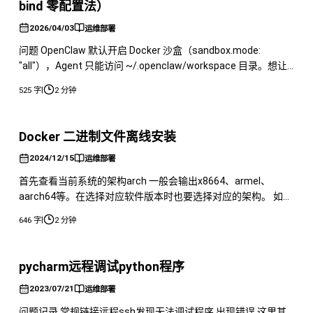
bind 零配置法）
2026/04/03
运维部署
问题 OpenClaw 默认开启 Docker 沙盒（sandbox.mode:
"all"），Agent 只能访问 ~/.openclaw/workspace 目录。想让
Agent 读写宿主机其他路径（网站源码、Nginx 配置等），用软
|
525 字
2 分钟
链接在沙盒内会失效，用 docker.binds 配置又容易踩各种路径
逃逸拦截的坑。 排查 软链接方案：沙盒容器内 s
Docker 二进制文件离线安装
2024/12/15
运维部署
首先查看当前系统的架构arch 一般会输出x8664、armel、
aarch64等。在选择对应软件版本时也要选择对应的架构。 如果
不清楚怎么选择的可以参考下面的表格： | 架构 | 指令集位数 | 原
|
646 字
2 分钟
因 | | | | | | X86 | 32位 | 英特尔出的处理习惯以86为结尾，如
80186、80286、80386，所以之后被称之为 X86 | | AM
pycharm远程调试python程序
2023/07/21
运维部署
问题记录 常规链接远程ssh发现无法调试程序 出现错误 这里其