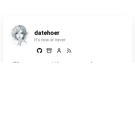
后来又找到了一个 加上"disablegpu"这个后，成功执行。
datehoer
It's now or never
170
118
8
文章
标签
分类
分类
全部
数据与自动化
45
运维部署
36
开发编程
33
工具效率
16