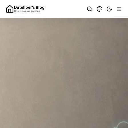
Datehoer's Blog
It's now or never