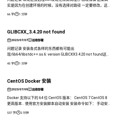
实是因为在创建环境的时候，没有选择对路径 一定要修改，这
个sync folders到文件路径才可以进行同步
|
66 字
1 分钟
GLIBCXX_3.4.20 not found
2023/07/07
运维部署
问题记录 安装各式各样的东西都有可能出
现/lib64/libstdc++.so.6: version GLIBCXX3.4.20 not found这个
报错 解决方案如下所示 处理方法
|
45 字
1 分钟
CentOS Docker 安装
2023/07/05
运维部署
Docker 支持以下的 64 位 CentOS 版本： CentOS 7 CentOS 8
更高版本... 使用官方安装脚本自动安装 安装命令如下： 手动安
装 卸载旧版本 较旧的 Docker 版本称为 docker 或
|
537 字
2 分钟
dockerengine。如果已安装这些程序，请卸载它们以及相关的