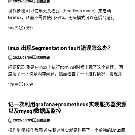
2023/03/06
运维部署
操作步骤 可以使用无头模式（Headless mode）来启动
Firefox，从而不需要使用Xvfb。无头模式可以在后台运行
Firefox，无需显示任何GUI窗口，这样可以更节省系统资源。 要
|
205 字
1 分钟
在CentOS 7上使用Selenium和Firefox的无头模式，您可以按照
以下步骤操作： 1. 安装Firefox和geckodriver：在CentOS 7上，
您
linux 出现Segmentation fault错误怎么办？
2022/06/09
运维部署
问题记录 我是在linux上执行npm v的时候出现了这个错误。 百
度搜了一下说是内存问题，然而检查了一下进程情况，发现并没
有占多少资源。 那么显而易见，不是这个原因。 那么在这之前
|
179 字
1 分钟
我做了什么操作呢？ 我用n下载了新版本的node，但是没有下载
成功。 那么检查一下node可否使用 node v发现也不能使用 那么
显而易见，就是因为n的问题 输入n发现没有选择
记一次利用grafana+prometheus实现服务器资源
以及mysql数据库监控
2022/03/03
运维部署
操作步骤 操作截图 首先我这其实就是利用了一个单独的Linux服