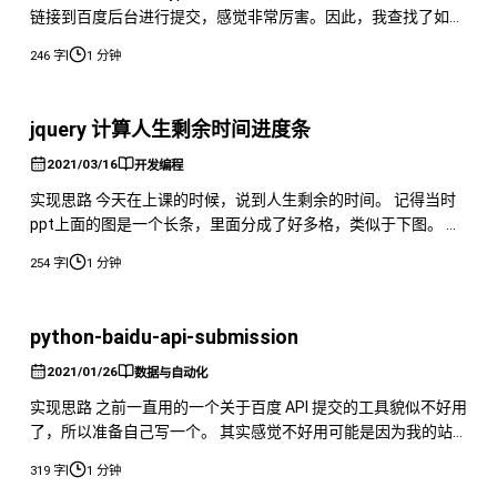
链接到百度后台进行提交，感觉非常厉害。因此，我查找了如何
在织梦（DedeCMS）中实现类似的主动推送功能。 实际上，主
|
246 字
1 分钟
动推送的方法是通过修改发布文章的PHP文件来实现的。具体步
骤如下： 1. 找到名为 articleadd.php 的文件，该文件通常存储
在你的后台文件夹中，默认的文件夹名是 ded
jquery 计算人生剩余时间进度条
2021/03/16
开发编程
实现思路 今天在上课的时候，说到人生剩余的时间。 记得当时
ppt上面的图是一个长条，里面分成了好多格，类似于下图。 效
果截图 当然实际上的图肯定比这个要精确一些。包括吃喝玩乐
|
254 字
1 分钟
工作睡觉等方面的时间都有一个大概的计算。 然后呢，我就想
写一个人生进度条，记录自己已经过了多少，还剩多少。我假设
平均年龄是72岁。 以下是简单的代码： 代码示例 这实际上很简
python-baidu-api-submission
单，类似于我
2021/01/26
数据与自动化
实现思路 之前一直用的一个关于百度 API 提交的工具貌似不好用
了，所以准备自己写一个。 其实感觉不好用可能是因为我的站
点信息里看提交都是0。但大概率是百度自己出了问题，既然如
|
319 字
1 分钟
此，那么还是重新写一个工具吧。 我们可以看百度自己的教程