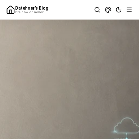
Datehoer's Blog
It's now or never