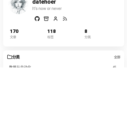
datehoer
It's now or never
170
118
8
文章
标签
分类
分类
全部
数据与自动化
45
运维部署
36
开发编程
33
工具效率
16
网络与代理
16
游戏娱乐
10
站点与内容
9