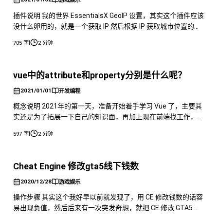
游戏娱乐
插件说明 我的世界 EssentialsX GeoIP 设置，其实这个插件应该
没什么卵用的，就是一个获取 IP 然后根据 IP 获取城市位置的一
个插件。应该是为了搭配那个 EssentialsX 插件的拓展插件。 官
|
705 字
2 分钟
方说明：EssentialsX GeoIP 集成了地理 IP 查询功能到
EssentialsX 中，允许您大致确定您的玩家来自何处。 其实简单
vue中的attribute和property分别是什么呢？
2021/01/01
开发编程
概念说明 2021年的第一天，准备开始着手学习 Vue 了，主要其
实还是为了拓展一下自己的知识面，再加上现在前端找工作，大
多数都是要会 Vue 或者 React 的，所以准备趁着假期时间充
|
597 字
2 分钟
足，学习一下 Vue 框架。 其实简单来说，Vue 的官方教程已经
很明确了，但是毕竟人家是开发语言的，就算再怎么细致，也会
有想不到的，就像我们想不到居然有人不会写 for
Cheat Engine 修改gta5线下钱数
2020/12/28
游戏娱乐
操作步骤 其实这个我好早以前就发现了，用 CE 修改钱数的话容
易出现负值，然后后来有一次突发奇想，就把 CE 修改 GTA5 线