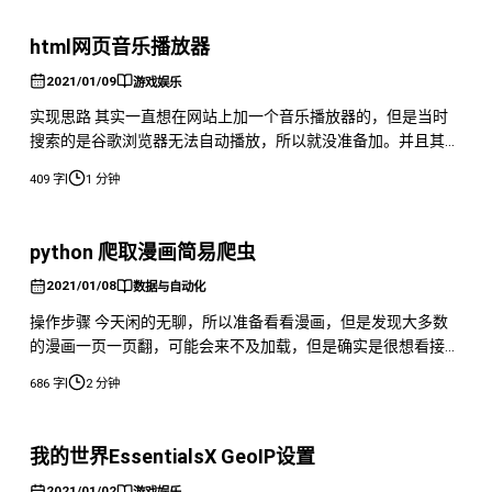
和示例： post 推送示例 POST /urls
site=www.58.com&token=edk7ychrEZP9pDQD
html网页音乐播放器
2021/01/09
游戏娱乐
实现思路 其实一直想在网站上加一个音乐播放器的，但是当时
搜索的是谷歌浏览器无法自动播放，所以就没准备加。并且其实
当时也自己写了一个播放器，网页音乐播放器 音乐播放器
|
409 字
1 分钟
html++css+jshttps://www.datehoer.com/rcxx/61.html 但是
由于懒得写 CSS 代码，所以比较丑，然后就没有往网站上加。
但是呢，有一个是我一直不明白的
python 爬取漫画简易爬虫
2021/01/08
数据与自动化
操作步骤 今天闲的无聊，所以准备看看漫画，但是发现大多数
的漫画一页一页翻，可能会来不及加载，但是确实是很想看接下
来的内容，慢慢等的话确实有点难受。 所以准备用Python写一
|
686 字
2 分钟
个爬虫，来爬取相关的资源，下载到本地，之后用键盘的左右键
翻看就好了。大不了在爬取漫画的过程中干点别的。 因为那个
网站有点不可描述，所以我就简单说下过程，不贴图了。 首先
我的世界EssentialsX GeoIP设置
是分析一下这个漫画
2021/01/02