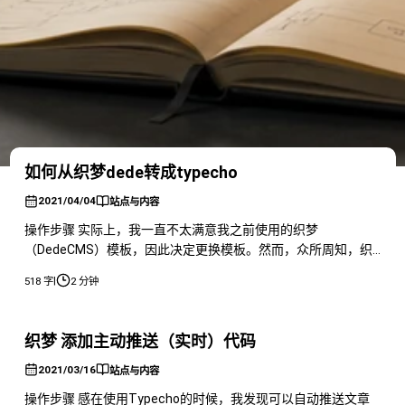
如何从织梦dede转成typecho
2021/04/04
站点与内容
操作步骤 实际上，我一直不太满意我之前使用的织梦
（DedeCMS）模板，因此决定更换模板。然而，众所周知，织
梦的模板大多适用于企业站，而我想要的是一个像WordPress或
|
518 字
2 分钟
Typecho那样好看的模板。因此，我决定将我的网站迁移到
Typecho。 首先，我要提醒大家，这种方法只适用于文章数量
较少或者懂技术的人。 由于我的网站内容相对较少，我选择了
织梦 添加主动推送（实时）代码
不涉及数据库
2021/03/16
站点与内容
操作步骤 感在使用Typecho的时候，我发现可以自动推送文章