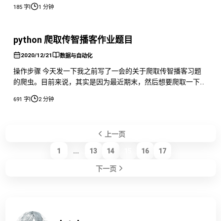
下钱数的方法想出来了。 其实非常简单，我们修改股票。 首先
|
185 字
1 分钟
随便购买市场上的随意一个的股票，买入随机数量，之后我们用
CE 搜索这个值，然后不断修改持有的股票数量，直到最后找到
只剩下一个值。 然后我们修改这个值就好了，注意不要修改得
python 爬取传智播客作业题目
太
2020/12/21
数据与自动化
操作步骤 今天发一下我之前写了一会的关于爬取传智播客习题
的爬虫。目前来说，其实是因为最近期末，然后想要爬取一下题
库里的题，然后做一个题库出来，之所以这样，是因为老师并没
|
691 字
2 分钟
有公布答案！ 不过没想到传智播客居然是用 JavaScript 渲染的
页面，而非普通的 HTML，难度很大对于初学者。 目前找到了想
要的内容但是并不知道该如何爬取。 首先在这里右键查看一下
上一页
源代
1
...
13
14
15
16
17
下一页