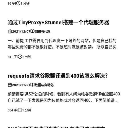
|
96 字
1 分钟
直接跳过进程好像，反正在js内加上console.log也不会执行。
后来又找到了一个 加上"disablegpu"这个后，成功执行。
通过TinyProxy+Stunnel搭建一个代理服务器
2021/12/07
网络与代理
一、前提 工作需要用到代理爬一下境外的网站，但是自己找的
哪些免费的都不是很好使，不是超时就是被封禁。 所以自己买
了个美国的服务器，准备自己搭建一个代理，供自己使用。 工
|
811 字
2 分钟
具 1. 一台服务器 2. 一台客户端 二、搭建 首先我是准备使用
squid搭建服务器的，但是发现现在国内貌似单单搭建squid的
话，只能访问国内的网站，国外的访问不了，并且如果是境外的
requests请求谷歌翻译遇到400该怎么解决？
服务器
2021/11/21
数据与自动化
前请提要 逛52论坛的时候，看到有人问为啥谷歌翻译会返回400
自己试了一下发现是因为传值格式才会返回400，下面简单讲一
下自己的流程 简单测试 首先先去谷歌翻译的网站，看一下请求
|
384 字
1 分钟
的流程 发现上面这个请求就是发送要翻译的内容，然后再获取
返回值的请求 然后再看一下参数 之后简单写一个请求 发现返回
值是400，很迷 解决 我当时其实以为的是会有什么检测，但是仔