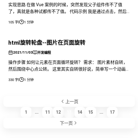
实现思路 在做 Vue 案例的时候，突然发现父子组件传不了值
了，真就是各种试都传不了值。 代码示例 我是通过点击，然后
修改 ifshowinfo，之后再将值传递给 shoptitle，但是我测试
|
105 字
1 分钟
watch 不起作用。 后来得到大佬的指点才知道。 Props 命名是
有规则的，而不是自己想怎么命名就怎么命名。
html旋转轮盘--图片在页面旋转
2021/11/03
开发编程
操作步骤 如何让元素在页面循环旋转？ 需求： 图片素材自转，
然后围绕中心点公转。 这里其实自转很好说，简单写一个动画
然后设置时间以及无限循环就可以了。 公转则主要要运用到
|
330 字
1 分钟
transformorigin 这个属性。 transformorigin 属性允许您更改
转换元素的位置。 2D 转换元素可以改变元素的 X 和 Y 轴。 3D
转换元素，还可以更改元素的
上一页
1
...
11
12
13
14
15
...
17
下一页