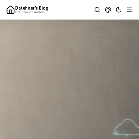
Datehoer's Blog
It's now or never