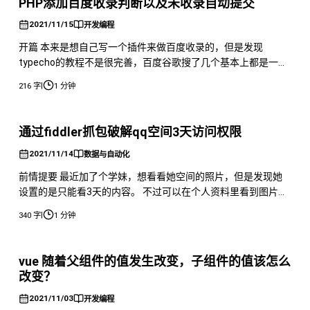
PHP添加百度收录判断以及未收录自动提交
细
2021/11/15
开发编程
开篇 本来是想自己写一个插件来做百度收录的，但是发现
typecho的教程不是很完善，百度谷歌搜了几个基本上都是一摸
一样的，所以对我这样没基础的小白是有点难度的，虽然说多看
|
216 字
1 分钟
几个插件的源码，应该能搞懂大致的意思，但是比较费时间。
所以还是准备写一下php的代码，不过其实我之前写过一次了，
所以现在重新写一遍而已，并且投入线上使用。 代码 不过其实
通过fiddler抓包破解qq空间3天访问权限
还是不是非常的完善
2021/11/14
数据与自动化
前情提要 最近加了个学妹，想看看她空间的照片，但是发现她
设置的是只能看3天的内容。 不过可以在个人资料里看到图片，
那么既然如此的话，我就有了一个大胆的想法，通过 Fiddler 抓
|
340 字
1 分钟
包来看看能不能抓到照片的原图。 其实不抓包，只是看她的个
人资料的话，也是可以的，截屏放大呗，但是肯定没有我们看原
图的清晰不是。 准备 手机一部/安卓模拟器 QQ Fiddler 开
vue 随着父组件的值发生改变，子组件的值该怎么
改变？
2021/11/03
开发编程