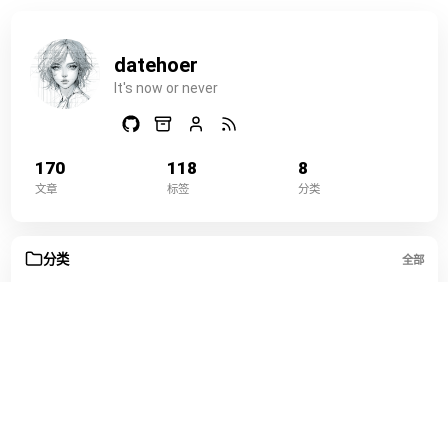
datehoer
It's now or never
170
118
8
文章
标签
分类
分类
全部
数据与自动化
45
运维部署
36
开发编程
33
工具效率
16
网络与代理
16