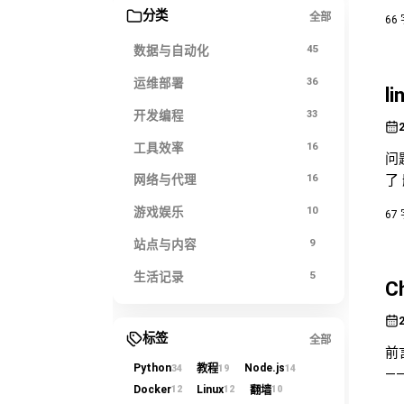
分类
全部
66
数据与自动化
45
运维部署
36
l
开发编程
33
工具效率
16
问
了 
网络与代理
16
htt
游戏娱乐
10
67
站点与内容
9
生活记录
5
C
标签
全部
前
Python
Node.js
34
19
14
教程
—
Docker
Linux
12
12
10
翻墙
消