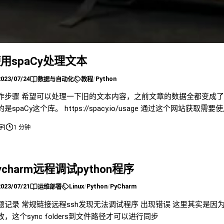
用spaCy处理文本
2023/07/24
/
Python
数据与自动化
教程
作步骤 希望可以处理一下旧的文本内容，之前文章的数据全都变成了
是spaCy这个库。 https://spacy.io/usage 通过这个网站获取需
|
 字
1 分钟
ycharm远程调试python程序
2023/07/21
Linux
/
Python
/
PyCharm
运维部署
题记录 常规链接远程ssh发现无法调试程序 出现错误 这里其实是
改，这个sync folders到文件路径才可以进行同步