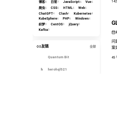
14
JavaScript
Vue
8
7
6
6
博客
日常
析
CSS
HTML
Web
5
5
5
5
爬虫
ChatGPT
Clash
Kubernetes
4
4
4
KubeSphere
PHP
Windows
4
4
4
G
CentOS
jQuery
3
3
3
织梦
Kafka
3
问题
友链
全部
案
Quantum Bit
45
h
herohql521
C
LINUX DO
今
今日热榜
Do
手
的依
53