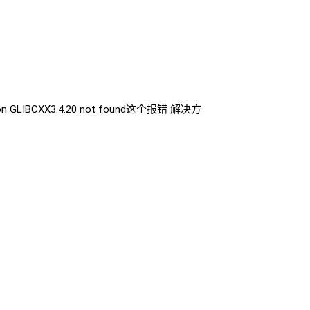
 GLIBCXX3.4.20 not found这个报错 解决方
8 更高版本... 使用官方安装脚本自动安装 安装命令如下：
rengine。如果已安装这些程序，请卸载它们以及相关