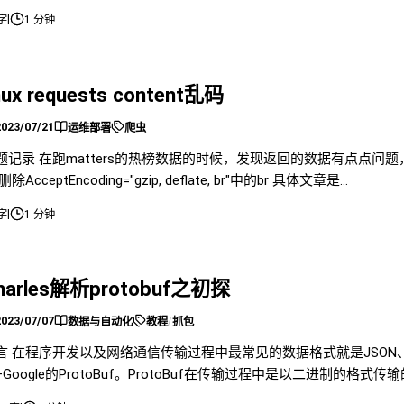
|
 字
1 分钟
inux requests content乱码
2023/07/21
运维部署
爬虫
题记录 在跑matters的热榜数据的时候，发现返回的数据有点点问
删除AcceptEncoding="gzip, deflate, br"中的br 具体文章是
ps://blog.csdn.net/wp7xtj98/article/details/112765324
|
 字
1 分钟
harles解析protobuf之初探
2023/07/07
/
数据与自动化
教程
抓包
言 在程序开发以及网络通信传输过程中最常见的数据格式就是JSON
—Google的ProtoBuf。ProtoBuf在传输过程中是以二进制的
息中携带的参数信息就需要对它进行解析。小编之前在Windows环境下