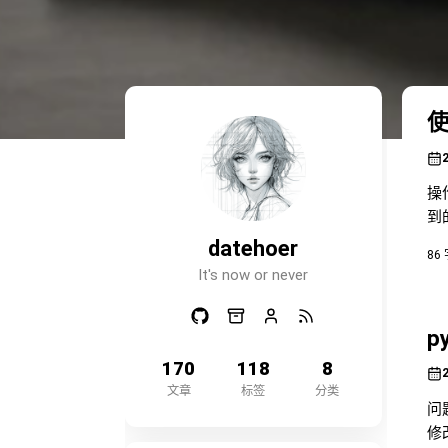
使
操
到的
理
datehoer
86
It's now or never
p
170
118
8
文章
标签
分类
问
修