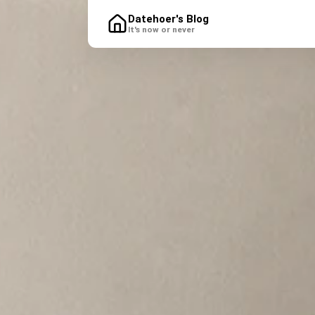
Datehoer's Blog
It's now or never