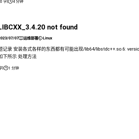
|
20 字
4 分钟
工作，但小
LIBCXX_3.4.20 not found
2023/07/07
Linux
运维部署
记录 安装各式各样的东西都有可能出现/lib64/libstdc++.so.6: version
如下所示 处理方法
|
 字
1 分钟
entOS Docker 安装
2023/07/05
Linux
/
Docker
运维部署
cker 支持以下的 64 位 CentOS 版本： CentOS 7 CentOS 
动安装 卸载旧版本 较旧的 Docker 版本称为 docker 或 docke
赖项。 安装 Docker EngineCommunity 使用 D
|
7 字
2 分钟