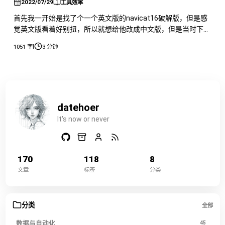
2022/07/29
工具效率
首先我一开始是找了个一个英文版的navicat16破解版，但是感
觉英文版看着好别扭，所以就想给他改成中文版，但是当时下载
的版本并没有更改语言的选择，所以从官网重新下载了一个，之
|
1051 字
3 分钟
后把安装目录设置到原来的目录下就可以了。 但是换成新的版
本就会造成一个问题以前的破解失效了。 所以就需要重新破
解，在吾爱上发现可以通过修改注册表来进行重新试用，但是实
际操作发现并没有什
datehoer
It's now or never
170
118
8
文章
标签
分类
分类
全部
数据与自动化
45