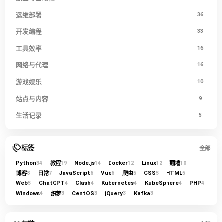
运维部署
36
开发编程
33
工具效率
16
网络与代理
16
游戏娱乐
10
站点与内容
9
生活记录
5
标签
全部
Python
Node.js
Docker
Linux
教程
翻墙
34
19
14
12
12
10
JavaScript
Vue
CSS
HTML
博客
日常
爬虫
8
7
6
6
5
5
5
Web
ChatGPT
Clash
Kubernetes
KubeSphere
PHP
5
4
4
4
4
4
Windows
CentOS
jQuery
Kafka
织梦
4
3
3
3
3