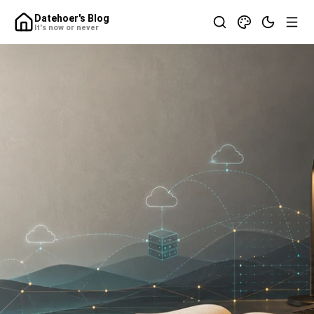
Datehoer's Blog
It's now or never