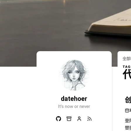
全部
TAG
datehoer
创
It's now or never
登陆
替