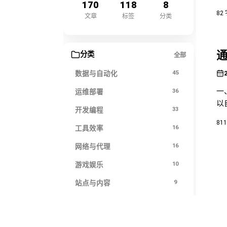
170
118
8
可
82
文章
标签
分类
通
分类
全部
数据与自动化
45
一
运维部署
36
以
开发编程
33
先
81
不
工具效率
16
网络与代理
16
游戏娱乐
10
站点与内容
9
生活记录
5