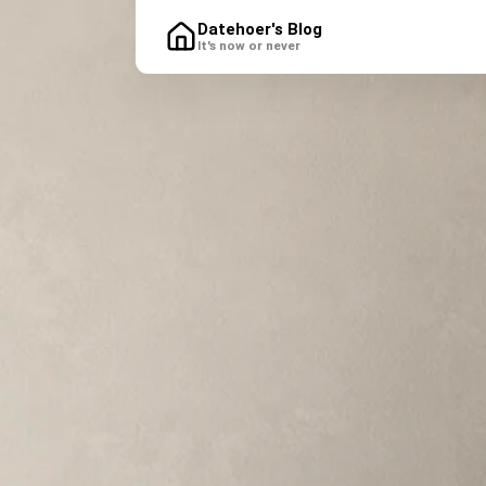
Datehoer's Blog
It's now or never