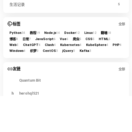
生活记录
5
标签
全部
Python
Node.js
Docker
Linux
教程
翻墙
34
19
14
12
12
10
JavaScript
Vue
CSS
HTML
博客
日常
爬虫
8
7
6
6
5
5
5
Web
ChatGPT
Clash
Kubernetes
KubeSphere
PHP
5
4
4
4
4
4
Windows
CentOS
jQuery
Kafka
织梦
4
3
3
3
3
友链
全部
Quantum Bit
h
herohql521
LINUX DO
今
今日热榜