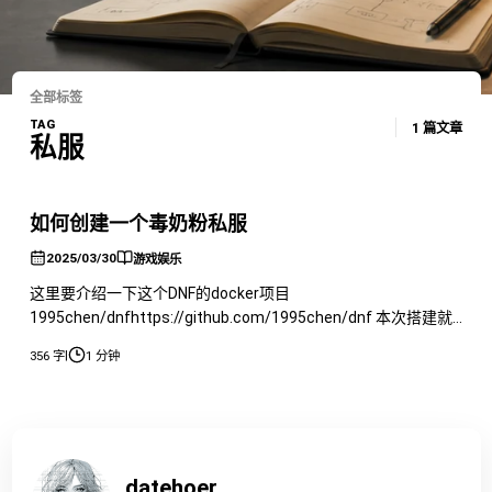
全部标签
TAG
1 篇文章
私服
如何创建一个毒奶粉私服
2025/03/30
游戏娱乐
这里要介绍一下这个DNF的docker项目
1995chen/dnfhttps://github.com/1995chen/dnf 本次搭建就
是利用的这个项目，非常简单，只能说有手就行。 首先先创建
|
356 字
1 分钟
一下映射的文件夹 然后拉取镜像 之后启动即可，然后GM的工具
不支持符号或者不支持某些符号，所以只能用字母数字。 然后
需要记录一下这个信息 记住这个通讯密钥以及版本，
datehoer