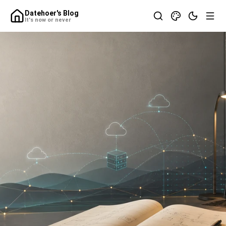
Datehoer's Blog
It's now or never