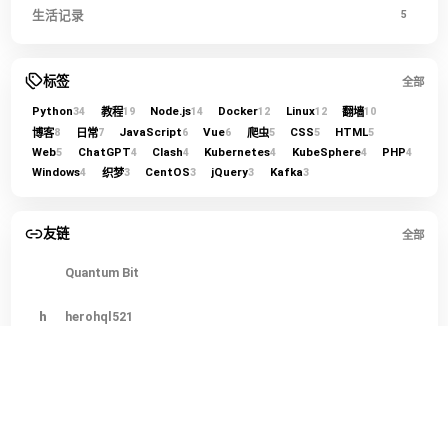
生活记录
5
标签
全部
Python
Node.js
Docker
Linux
教程
翻墙
34
19
14
12
12
10
JavaScript
Vue
CSS
HTML
博客
日常
爬虫
8
7
6
6
5
5
5
Web
ChatGPT
Clash
Kubernetes
KubeSphere
PHP
5
4
4
4
4
4
Windows
CentOS
jQuery
Kafka
织梦
4
3
3
3
3
友链
全部
Quantum Bit
h
herohql521
LINUX DO
今
今日热榜