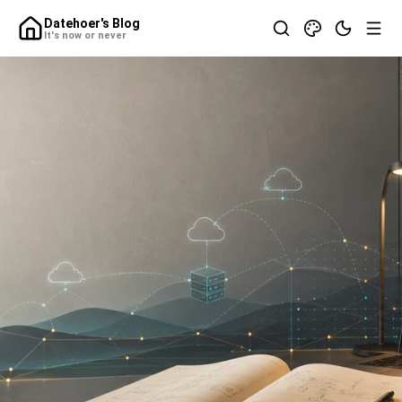
Datehoer's Blog
It's now or never