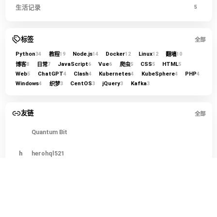
生活记录
5
标签
全部
Python
Node.js
Docker
Linux
教程
翻墙
34
19
14
12
12
10
JavaScript
Vue
CSS
HTML
博客
日常
爬虫
8
7
6
6
5
5
5
Web
ChatGPT
Clash
Kubernetes
KubeSphere
PHP
5
4
4
4
4
4
Windows
CentOS
jQuery
Kafka
织梦
4
3
3
3
3
友链
全部
Quantum Bit
h
herohql521
LINUX DO
今
今日热榜