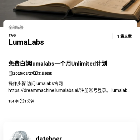
全部标签
TAG
1 篇文章
LumaLabs
免费白嫖lumalabs一个月Unlimited计划
2025/03/27
工具效率
操作步骤 访问lumalabs官网
https://dreammachine.lumalabs.ai/注册账号登录。 lumalabs
简介： Luma AI（或“Luma Labs”）通过其创新产品和雄心勃勃
|
184 字
1 分钟
的使命，展示了在生成式 AI 领域的领导力。其技术不仅服务于
专业创意者，还通过用户友好的工具使普通用户能够探索 3D 和
视频生成的世界。随着公司继续发展，
datehoer