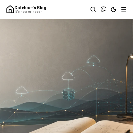
Datehoer's Blog
It's now or never