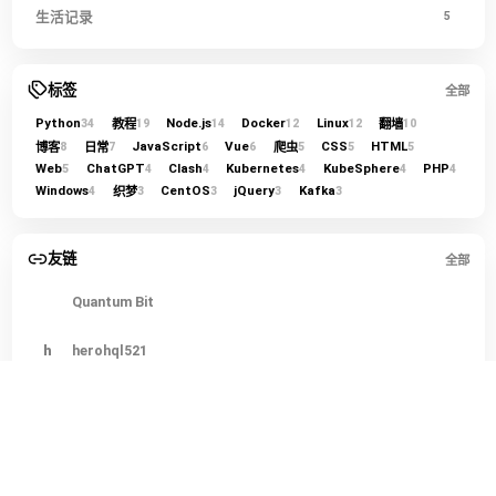
生活记录
5
标签
全部
Python
Node.js
Docker
Linux
教程
翻墙
34
19
14
12
12
10
JavaScript
Vue
CSS
HTML
博客
日常
爬虫
8
7
6
6
5
5
5
Web
ChatGPT
Clash
Kubernetes
KubeSphere
PHP
5
4
4
4
4
4
Windows
CentOS
jQuery
Kafka
织梦
4
3
3
3
3
友链
全部
Quantum Bit
h
herohql521
LINUX DO
今
今日热榜