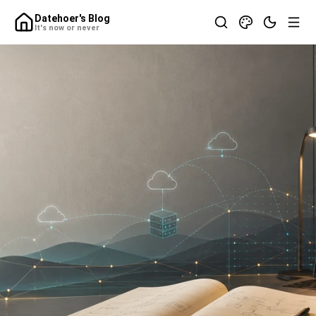
Datehoer's Blog
It's now or never