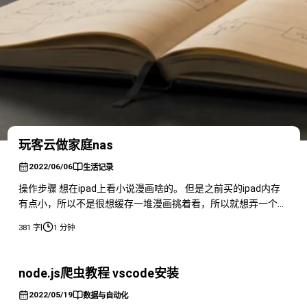
玩客云做家庭nas
2022/06/06
生活记录
操作步骤 想在ipad上看小说漫画啥的。 但是之前买的ipad内存
有点小，所以不是很想缓存一堆漫画挑着看，所以就想弄一个
nas体验一下。 但是京东一搜，好几千大洋。太贵了，价格劝
|
381 字
1 分钟
退。 后来搜了一下发现可以搞一个黑群晖，然后又看到了一个
叫做玩客云的东西。 于是在闲鱼上买了一个比较新的玩客云。
我买的是官方绝育的机器，所以我也不知道下崽器应该怎么绝
node.js爬虫教程 vscode安装
育，建议大家谷
2022/05/19
数据与自动化