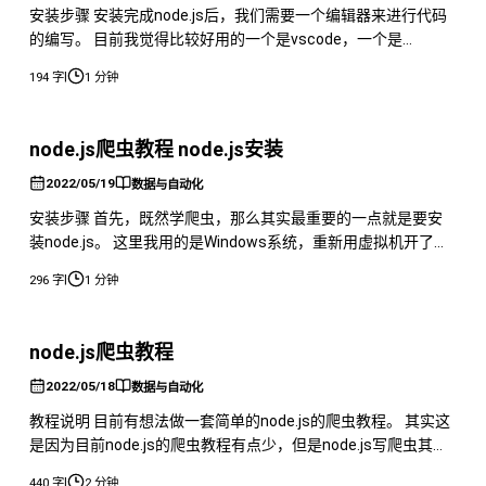
安装步骤 安装完成node.js后，我们需要一个编辑器来进行代码
的编写。 目前我觉得比较好用的一个是vscode，一个是
webstorm。 这两个我比较推荐使用vscode，因为webstorm有
|
194 字
1 分钟
一个很致命的问题，就是他的终端不能解析一些编码格式的内
容，比如说表情，就会导致非常的难受。 并且vscode免费，而
webstorm是付费的，高下立判。 百度搜索v
node.js爬虫教程 node.js安装
2022/05/19
数据与自动化
安装步骤 首先，既然学爬虫，那么其实最重要的一点就是要安
装node.js。 这里我用的是Windows系统，重新用虚拟机开了一
个全新的windows10系统。 然后我们百度搜一下nvm，然而其
|
296 字
1 分钟
实并没有找到直接的下载地址，唯一的一个GitHub是Linux的。
操作截图 所以我们直接打开GitHub，在GitHub上找一下。 不
错，找到了windows版本的n
node.js爬虫教程
2022/05/18
数据与自动化
教程说明 目前有想法做一套简单的node.js的爬虫教程。 其实这
是因为目前node.js的爬虫教程有点少，但是node.js写爬虫其实
效果还是非常不错的。所以本着技术共享，共同提升的想法，准
|
440 字
2 分钟