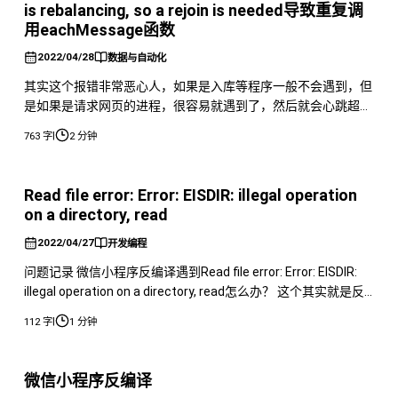
is rebalancing, so a rejoin is needed导致重复调
用eachMessage函数
2022/04/28
数据与自动化
其实这个报错非常恶心人，如果是入库等程序一般不会遇到，但
是如果是请求网页的进程，很容易就遇到了，然后就会心跳超
时，之后就会重启消费者，重新执行eachMessage函数，但是
|
763 字
2 分钟
之前的eachMessage函数依然在执行，会导致eachMessage越
来越多然后卡死。 这里是两篇遇到这个问题的文章，第一个解
决的方法是 HOW TO RESOLVE THIS IS
Read file error: Error: EISDIR: illegal operation
on a directory, read
2022/04/27
开发编程
问题记录 微信小程序反编译遇到Read file error: Error: EISDIR:
illegal operation on a directory, read怎么办？ 这个其实就是反
编译分包的时候用的bingo.bat文件，我们应该使用node
|
112 字
1 分钟
wuWxapkg.js进行反编译。 node wuWxapkg.js s=主包位置 分包
然后就可以将
微信小程序反编译