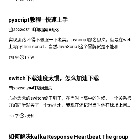
备简单的出一套node.js的爬虫教程。 首先其实简单说一下，如
果是前端想要学爬虫，我建议学node.js来做爬虫，这是因为
node.js是使用的v8引擎，直接用Jav
pyscript教程--快速上手
2022/05/11
数据与自动化
实现思路 不得不佩服一下老美。 pyscript顾名思义，就是在web
上写python script，当然JavaScript这个冒牌货是不能和
pyscript相比的。 示例内容 首先需要在网页上导入这两个文
|
378 字
1 分钟
件，应该一个是加载格式，一个是调用python引擎。 然后就是
需要有两个标签，其实也就是类似于vue之类的，有自己专属的
标签，在里面写的内容是通过专属j
switch下载速度太慢，怎么加速下载
2022/05/04
游戏娱乐
心心念念的switch终于到了，在当时上高中的时候，一个关系很
好的同学就买了一个switch，我现在还记得当时他在球场上问我
switch怎么翻{过滤}qiang，我不记得我当时有没有研究过了，
|
591 字
2 分钟
但是当时他问我，我确实影响深刻。 现在我的switch也到了，
所以就上手试一下。 首先是看到了switch的下载速度，确实非
常感人，那么应该怎么加速下载呢，我这个是日版
如何解决kafka Response Heartbeat The group