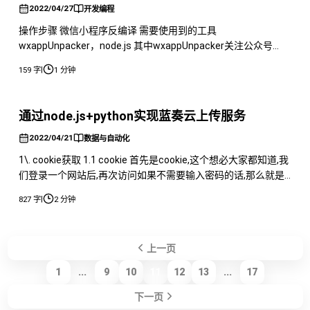
2022/04/27
开发编程
操作步骤 微信小程序反编译 需要使用到的工具
wxappUnpacker，node.js 其中wxappUnpacker关注公众号
Kisger的工作台，并回复wxappUnpacker即可获取下载地址。
|
159 字
1 分钟
首先将wxappUnpacker以下简称wx解压缩，然后输入npm
install将对应的node.js模块下载下来。 之后我们需要利用到的
是wuWxapkg
通过node.js+python实现蓝奏云上传服务
2022/04/21
数据与自动化
1\. cookie获取 1.1 cookie 首先是cookie,这个想必大家都知道,我
们登录一个网站后,再次访问如果不需要输入密码的话,那么就是
cookie的帮助了.所以我们如果需要上传文件,那么就需要使用
|
827 字
2 分钟
cookie. 1.2 获取 既然cookie这么重要,那么应该怎么获取呢?大多
数的网站,都是通过客户端发送账号密码到服务器,然后服务器返
回setco
上一页
1
...
9
10
11
12
13
...
17
下一页