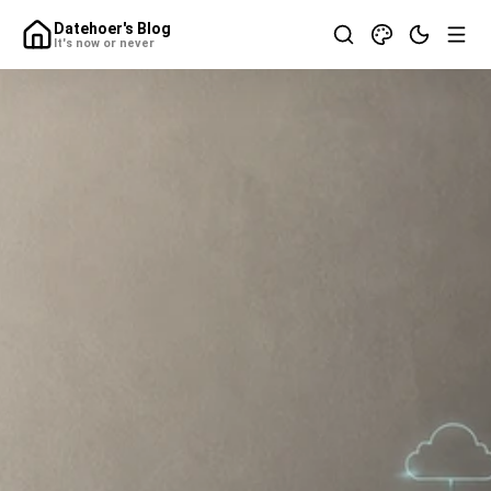
Datehoer's Blog
It's now or never