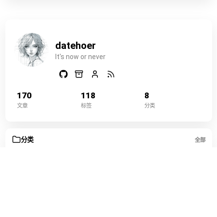
datehoer
It's now or never
170
118
8
文章
标签
分类
分类
全部
数据与自动化
45
运维部署
36
开发编程
33
工具效率
16