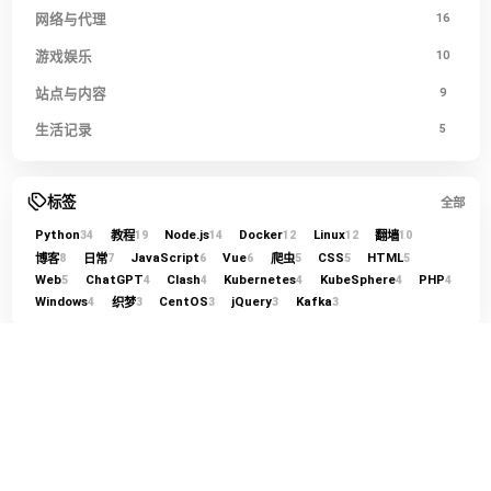
网络与代理
16
游戏娱乐
10
站点与内容
9
生活记录
5
标签
全部
Python
Node.js
Docker
Linux
教程
翻墙
34
19
14
12
12
10
JavaScript
Vue
CSS
HTML
博客
日常
爬虫
8
7
6
6
5
5
5
Web
ChatGPT
Clash
Kubernetes
KubeSphere
PHP
5
4
4
4
4
4
Windows
CentOS
jQuery
Kafka
织梦
4
3
3
3
3
友链
全部
Quantum Bit
h
herohql521