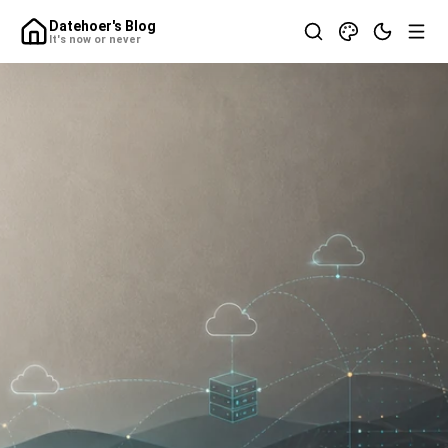
Datehoer's Blog
It's now or never