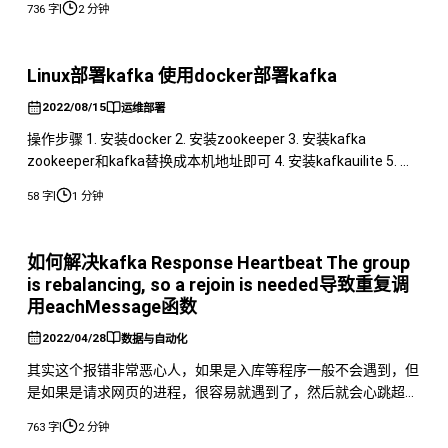
|
736 字
2 分钟
尤为重要。 dockercompose.yml 示例 以下是一个部署单节点
Kafka 和 Zookeeper 的 dockercompose.yml
Linux部署kafka 使用docker部署kafka
2022/08/15
运维部署
操作步骤 1. 安装docker 2. 安装zookeeper 3. 安装kafka
zookeeper和kafka替换成本机地址即可 4. 安装kafkauilite 5. 开
放端口8889以及9092端口 6. 访问服务器ip:8889即可访问
|
58 字
1 分钟
kafkaui界面。
如何解决kafka Response Heartbeat The group
is rebalancing, so a rejoin is needed导致重复调
用eachMessage函数
2022/04/28
数据与自动化
其实这个报错非常恶心人，如果是入库等程序一般不会遇到，但
是如果是请求网页的进程，很容易就遇到了，然后就会心跳超
时，之后就会重启消费者，重新执行eachMessage函数，但是
|
763 字
2 分钟
之前的eachMessage函数依然在执行，会导致eachMessage越