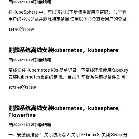
2024/11/18
运维部署
在 KubeSphere 中，可以通过以下步骤重置用户密码： 1. 查看
用户的登录记录并删除特定条目 使用以下命令查看用户的登录
记录： 根据实际需求，删除相关的登录记录条目。 2. 编辑用户
|
124 字
1 分钟
状态 执行以下命令编辑用户的状态信息： 在编辑界面中： 将
status 字段的值修改为 Active。 删除字段中的 reason 项。 保
存后退出。 千万不要改错了！
麒麟系统离线安装kubernetes，kubesphere
2024/11/12
运维部署
离线安装 Kubernetes K8s 简单记录一下离线环境使用Kubekey
安装Kubernetes集群的步骤。 目录 1. 前提条件前提条件 2. 可选
步骤可选110手动安装文件 12. 步骤 11：导入容器镜像步骤11导
|
1073 字
3 分钟
入容器镜像 13. 步骤 12：重装操作步骤12重装操作 14. 总结总结
前提条件 操作系统：本文以 麒麟V10 系统为例，需要保证
麒麟系统离线安装kubernetes，kubesphere,
Flowerfine
2024/11/12
运维部署
一、安装前准备 1. 关闭防火墙 2. 关闭 SELinux 3. 关闭 Swap 分