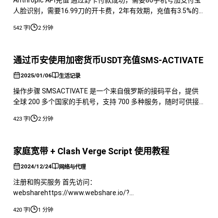
Anthropic API充值 通过野卡付款成功，需要86手机号加支付宝
人脸识别，需要16.99刀的开卡费，2年有效期，充值有3.5%的
手续费，付款美元美国商家没别的手续费其他有，开卡，充值全
|
542 字
2 分钟
支付宝操作。 开卡+邀请链接：
https://yeka.ai/i/P18JHFKNhttps://yeka.ai/i/P18JHFKN
OpenAI API 通过pay
通过币安使用加密货币USDT充值SMS-ACTIVATE
2025/01/06
生活记录
操作步骤 SMSACTIVATE 是一个来自俄罗斯的接码平台，提供
全球 200 多个国家的手机号，支持 700 多种服务，随时可供接
码。 以下摘自官网： 优点 180 多个国家/地区 — 我们不断扩大
|
423 字
2 分钟
我们的地理范围 700 多个站点和应用程序的编号，以及其他服务
的“任何其他”选项 通过 SMS、 号码或来自机器人的电话验证帐
户 通过电子钱包方便地充值， 通过
家庭宽带 + Clash Verge Script 使用教程
2024/12/24
网络与代理
注册和购买服务 首先访问：
websharehttps://www.webshare.io/?
referralcode=b2kqj2cf9fj4。在这里需要注册一个账号，然后购
|
420 字
1 分钟
买代理服务。购买过程如下图所示： 确认付款时需要使用信用