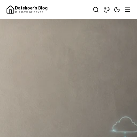
Datehoer's Blog
It's now or never